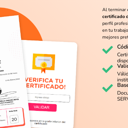
Al terminar 
certificado
perfil profe
en tu trabaj
mejores pret
Códi
Certi
disp
Vali
Váli
insti
Base
Docu
SER