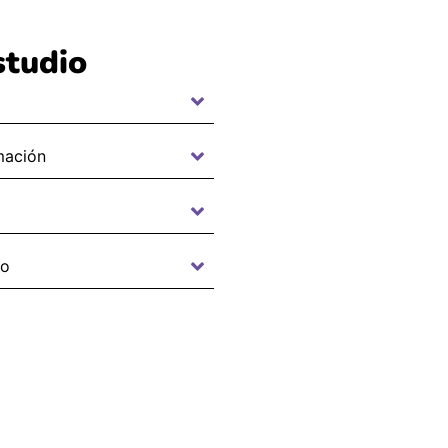
studio
mación
do