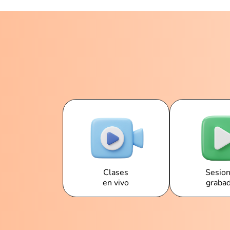
Clases
Sesio
en vivo
graba