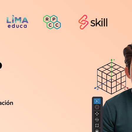
o
n
ación