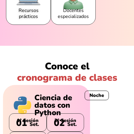
Recursos
Docentes
prácticos
especializados
Conoce el
cronograma de clases
Noche
Ciencia de
datos con
Python
01
02
1° Sesión
2° Sesión
Set.
Set.