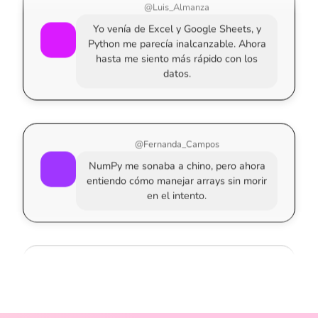
Yo venía de Excel y Google Sheets, y
Python me parecía inalcanzable. Ahora
hasta me siento más rápido con los
datos.
@Fernanda_Campos
NumPy me sonaba a chino, pero ahora
entiendo cómo manejar arrays sin morir
en el intento.
@Mauricio_Reyes
Aprendí a usar Sklearn para modelos
básicos y me sorprendió lo rápido que se
puede predecir algo con datos reales.