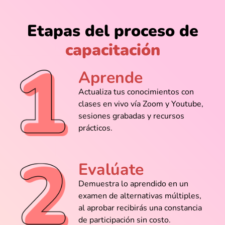
Etapas del proceso de
@Tomás_Rivera
capacitación
Matplotlib me pareció útil, pero con
Seaborn los gráficos quedan hermosos
Aprende
sin tanto esfuerzo.
Actualiza tus conocimientos con
clases en vivo vía Zoom y Youtube,
sesiones grabadas y recursos
@Julio_Estrada
prácticos.
La verdad entré solo por curiosidad y
terminé quedándome horas practicando,
nunca pensé engancharme con los
Evalúate
datos.
Demuestra lo aprendido en un
examen de alternativas múltiples,
al aprobar recibirás una constancia
de participación sin costo.
@Luis_Almanza