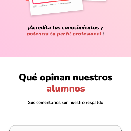
¡Acredita tus conocimientos y
potencia tu perfil profesional
!
@Julio_Estrada
Qué opinan nuestros
La verdad entré solo por curiosidad y
alumnos
terminé quedándome horas practicando,
nunca pensé engancharme con los
datos.
Sus comentarios son nuestro respaldo
@Luis_Almanza