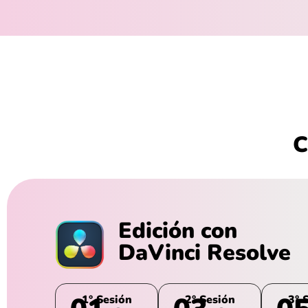
C
Edición con
DaVinci Resolve
1° Sesión
2° Sesión
3° 