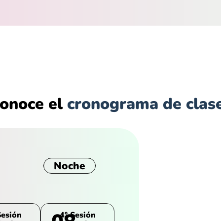
onoce el
cronograma de clas
Noche
Sesión
4° Sesión