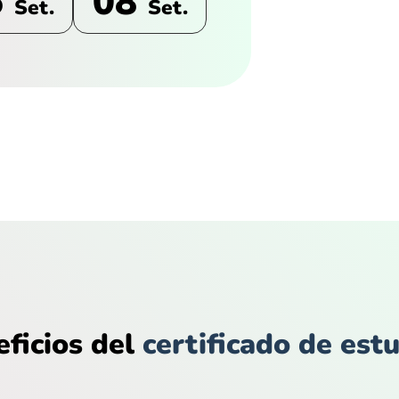
5
08
Set.
Set.
ficios del
certificado de est