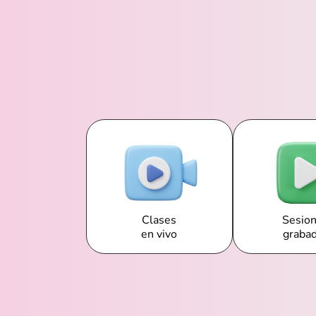
Clases
Sesio
en vivo
graba