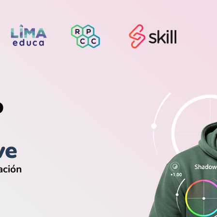
o
ve
ación