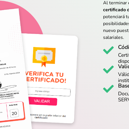
Al terminar 
certificado 
potenciará t
posibilidade
nuevo puest
salariales.
Códi
Certi
disp
Vali
Váli
insti
Base
Docu
SER