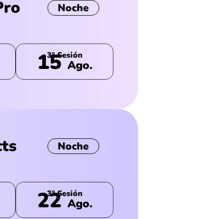
Pro
Noche
15
3° Sesión
Ago.
cts
Noche
22
3° Sesión
Ago.