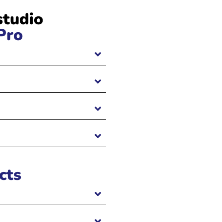
studio
Pro
cts