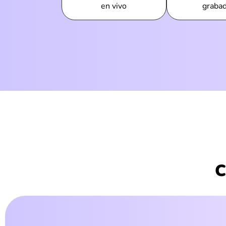
en vivo
graba
C