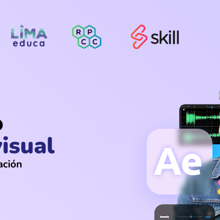
o
isual
ación