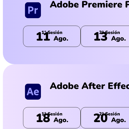
Adobe Premiere 
11
13
1° Sesión
2° Sesión
Ago.
Ago.
Adobe After Effe
18
20
1° Sesión
2° Sesión
Ago.
Ago.