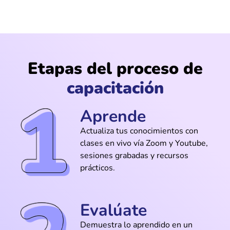
@Juan_Carvaja
Me enseñaron a usar atajos de teclado
en Premiere que ahora no puedo dejar
Etapas del proceso de
de usar
capacitación
Aprende
@Carmen_Valdés
Actualiza tus conocimientos con
Muy bien explicado todo, sentí que
clases en vivo vía Zoom y Youtube,
aprendía sin esfuerzo. Hasta me daban
sesiones grabadas y recursos
ganas de seguir practicando
prácticos.
Evalúate
@Miguel_Ortega
Demuestra lo aprendido en un
Perfecto si quieres aprender desde cero