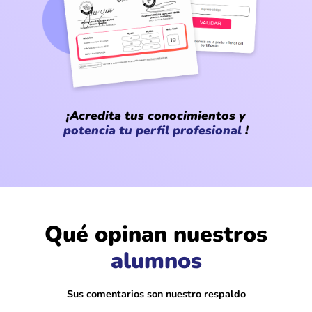
¡Acredita tus conocimientos y
potencia tu perfil profesional
!
@Carmen_Valdés
Qué opinan nuestros
Muy bien explicado todo, sentí que
alumnos
aprendía sin esfuerzo. Hasta me daban
ganas de seguir practicando
Sus comentarios son nuestro respaldo