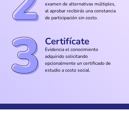
examen de alternativas múltiples,
y no morir en el intento
al aprobar recibirás una constancia
de participación sin costo.
@Valentina_Paz
Certifícate
Aprendí a limpiar audios en Audition que
antes daba por perdidos. Una joya
Evidencia el conocimiento
adquirido solicitando
opcionalmente un certificado de
estudio a costo social.
@Gabriel_Sánchez
La parte de Audition fue un salvavidas
para mejorar el sonido de mis
grabaciones caseras
@Juan_Carvaja