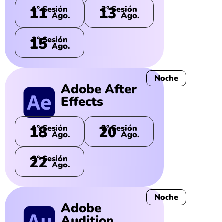
11
13
1° Sesión
2° Sesión
Ago.
Ago.
15
3° Sesión
Ago.
Noche
Adobe After
Effects
18
20
1° Sesión
2° Sesión
Ago.
Ago.
22
3° Sesión
Ago.
Noche
Adobe
Audition