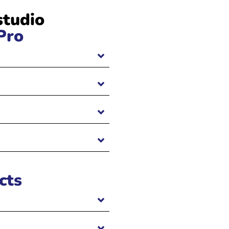
studio
Pro
cts