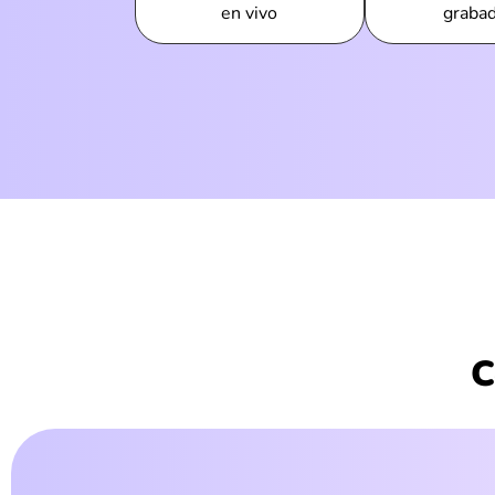
en vivo
graba
C