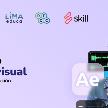
o
isual
ación