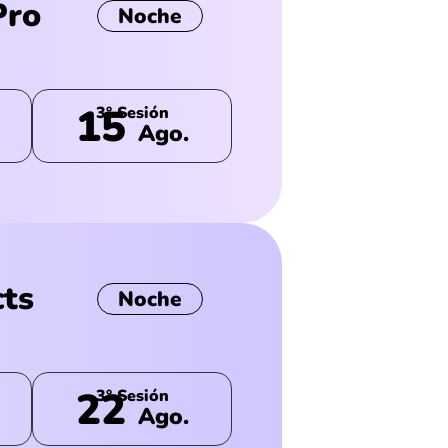
Pro
Noche
15
3° Sesión
Ago.
cts
Noche
22
3° Sesión
Ago.