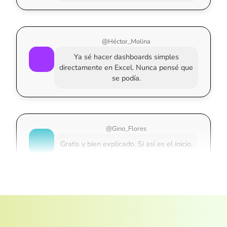
@Héctor_Molina
Ya sé hacer dashboards simples
directamente en Excel. Nunca pensé que
se podía.
@Gino_Flores
Gratis y bien explicado. Si así es el inicio,
vale la pena pagar la certificación.
@Ángela_Tamayo
Lo tomé por curiosidad… y terminé con
constancia incluida