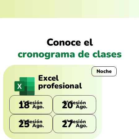
Conoce el
cronograma de clases
Noche
Excel
profesional
18
20
1° Sesión
2° Sesión
Ago.
Ago.
25
27
3° Sesión
4° Sesión
Ago.
Ago.