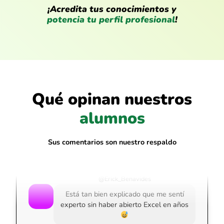
¡Acredita tus conocimientos y
potencia tu perfil profesional
!
@Luis_Alfaro
Qué opinan nuestros
Lo mejor fue entender cómo automatizar
con macros. Antes me daba miedo
alumnos
tocarlas.
Sus comentarios son nuestro respaldo
@Erick_Benavides
Está tan bien explicado que me sentí
experto sin haber abierto Excel en años