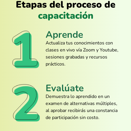
Etapas del proceso de
capacitación
@Luis_Alfaro
Aprende
Lo mejor fue entender cómo automatizar
con macros. Antes me daba miedo
Actualiza tus conocimientos con
tocarlas.
clases en vivo vía Zoom y Youtube,
sesiones grabadas y recursos
prácticos.
@Erick_Benavides
Está tan bien explicado que me sentí
Evalúate
experto sin haber abierto Excel en años
Demuestra lo aprendido en un
examen de alternativas múltiples,
al aprobar recibirás una constancia
de participación sin costo.
@Héctor_Molina