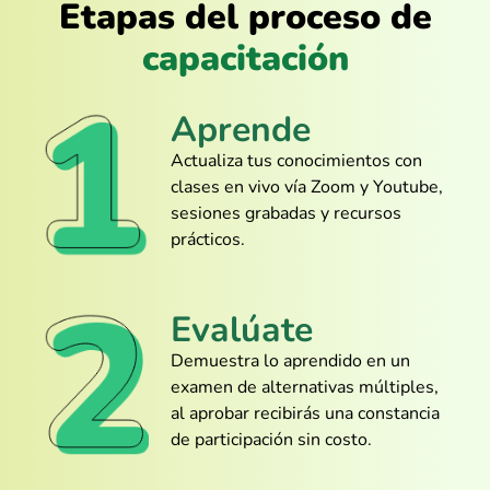
Etapas del proceso de
Lo tomé por curiosidad… y terminé con
constancia incluida
capacitación
Aprende
@Luis_Alfaro
Actualiza tus conocimientos con
Lo mejor fue entender cómo automatizar
clases en vivo vía Zoom y Youtube,
con macros. Antes me daba miedo
sesiones grabadas y recursos
tocarlas.
prácticos.
Evalúate
@Erick_Benavides
Demuestra lo aprendido en un
Está tan bien explicado que me sentí
examen de alternativas múltiples,
experto sin haber abierto Excel en años
al aprobar recibirás una constancia
de participación sin costo.