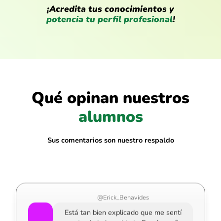
¡Acredita tus conocimientos y
potencia tu perfil profesional
!
Qué opinan nuestros
@Luis_Alfaro
alumnos
Lo mejor fue entender cómo automatizar
con macros. Antes me daba miedo
tocarlas.
Sus comentarios son nuestro respaldo
@Erick_Benavides
Está tan bien explicado que me sentí
experto sin haber abierto Excel en años