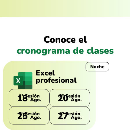
Conoce el
cronograma de clases
Noche
Excel
profesional
18
20
1° Sesión
2° Sesión
Ago.
Ago.
25
27
3° Sesión
4° Sesión
Ago.
Ago.