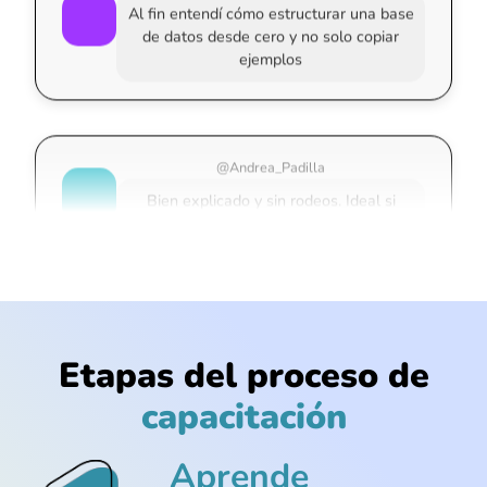
de datos desde cero y no solo copiar
ejemplos
@Andrea_Padilla
Bien explicado y sin rodeos. Ideal si
quieres resultados rápidos
@Daniela_Córdoba
Me encantó que enseñan a evitar
errores comunes que siempre cometía
Etapas del proceso de
en MySQL @Lina_Ríos
capacitación
Aprende