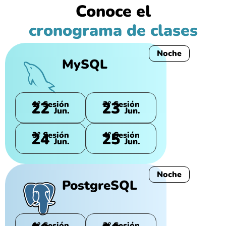
Conoce el
cronograma de clases
Noche
MySQL
22
23
1° Sesión
2° Sesión
Jun.
Jun.
24
25
3° Sesión
4° Sesión
Jun.
Jun.
Noche
PostgreSQL
1° Sesión
2° Sesión