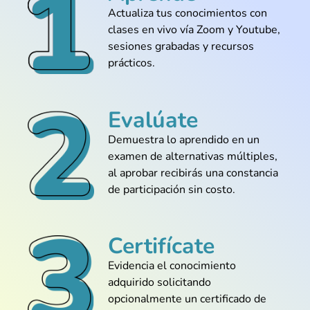
@Esteban_Mejía
Actualiza tus conocimientos con
Curso muy completo pero fácil de seguir,
clases en vivo vía Zoom y Youtube,
incluso si nunca tocaste una base de
sesiones grabadas y recursos
datos
prácticos.
Evalúate
@Diana_Flores
Demuestra lo aprendido en un
Aprendí a crear mis primeras consultas
en MySQL sin sentirme perdido
examen de alternativas múltiples,
al aprobar recibirás una constancia
de participación sin costo.
@Sebastián_Muñoz
Certifícate
Al fin entendí cómo estructurar una base
de datos desde cero y no solo copiar
Evidencia el conocimiento
ejemplos
adquirido solicitando
opcionalmente un certificado de