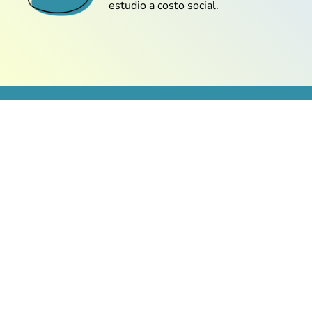
estudio a costo social.
@Andrea_Padilla
Bien explicado y sin rodeos. Ideal si
quieres resultados rápidos
@Daniela_Córdoba
Me encantó que enseñan a evitar
errores comunes que siempre cometía
en MySQL @Lina_Ríos