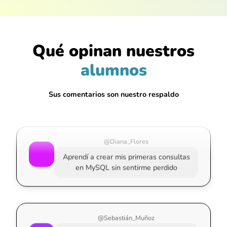
@Esteban_Mejía
Qué opinan nuestros
Curso muy completo pero fácil de seguir,
alumnos
incluso si nunca tocaste una base de
datos
Sus comentarios son nuestro respaldo
@Diana_Flores
Aprendí a crear mis primeras consultas
en MySQL sin sentirme perdido
@Sebastián_Muñoz
Al fin entendí cómo estructurar una base