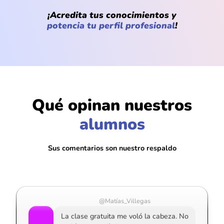
¡Acredita tus conocimientos y
potencia tu perfil profesional
!
Qué opinan nuestros
@Luis_Andrade
alumnos
No pensé que la IA podía usarse para
tantas cosas. Con una sola clase ya me
cambió el chip
Sus comentarios son nuestro respaldo
@Matías_Villegas
La clase gratuita me voló la cabeza. No
sabía que podía hacer tanto con IA sin