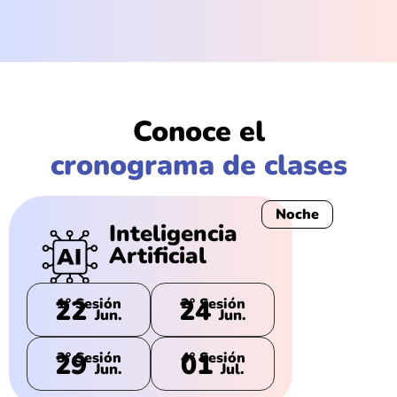
Conoce el
cronograma de clases
Noche
Inteligencia
Artificial
22
24
1° Sesión
2° Sesión
Jun.
Jun.
29
01
3° Sesión
4° Sesión
Jun.
Jul.