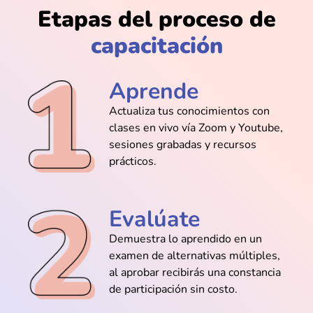
@Anais_Rodríguez
Etapas del proceso de
Adobe Firefly me permitió crear
imágenes para mi proyecto de arte. No
capacitación
sabía que se podía usar así
Aprende
Actualiza tus conocimientos con
@Luis_Andrade
clases en vivo vía Zoom y Youtube,
No pensé que la IA podía usarse para
sesiones grabadas y recursos
tantas cosas. Con una sola clase ya me
prácticos.
cambió el chip
Evalúate
Demuestra lo aprendido en un
@Matías_Villegas
examen de alternativas múltiples,
La clase gratuita me voló la cabeza. No
al aprobar recibirás una constancia
sabía que podía hacer tanto con IA sin
de participación sin costo.
pagar nada