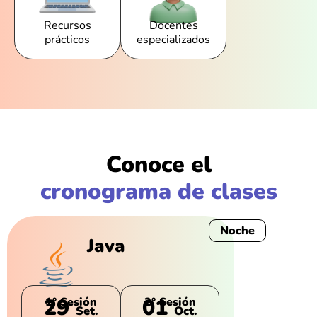
Recursos
Docentes
prácticos
especializados
Conoce el
cronograma de clases
Noche
Java
29
01
1° Sesión
2° Sesión
Set.
Oct.