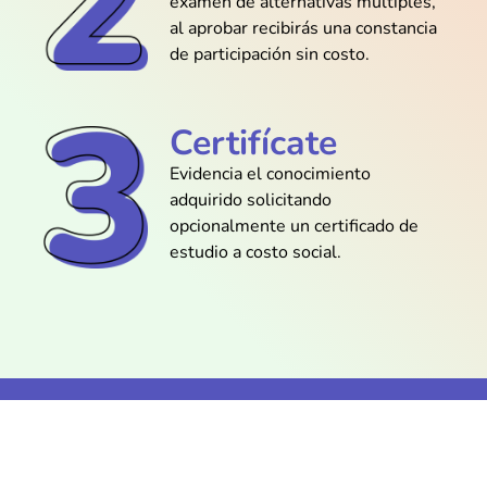
examen de alternativas múltiples,
al aprobar recibirás una constancia
@Daniel_Taylor
de participación sin costo.
Entendí perfectamente cómo funcionan
los objetos y métodos
Certifícate
Evidencia el conocimiento
@Diego_Moreno
adquirido solicitando
opcionalmente un certificado de
Aprender sin atascarme en jerga técnica
fue todo un alivio
estudio a costo social.
@Luis_Cruz
Instalar Java en mi laptop fue easy
gracias a la guía paso a paso