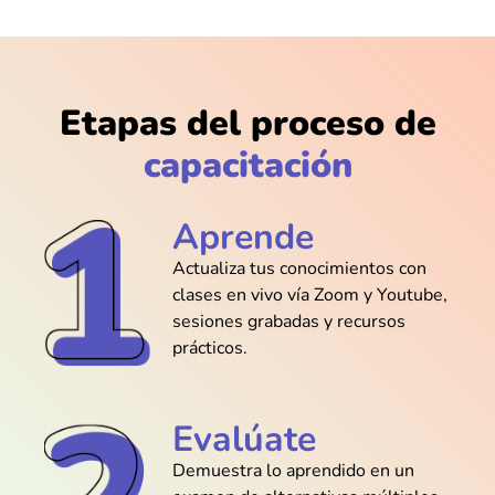
@Luis_Cruz
Instalar Java en mi laptop fue easy
gracias a la guía paso a paso
Etapas del proceso de
capacitación
@Carlos_Ruiz
El ritmo es perfecto, no se sienten esos
Aprende
bloques eternos de teoría
Actualiza tus conocimientos con
clases en vivo vía Zoom y Youtube,
sesiones grabadas y recursos
prácticos.
@Valeria_Ramos
Hacer mi primer “¡Hola Mundo!” nunca
fue tan entretenido como aquí
Evalúate
Demuestra lo aprendido en un