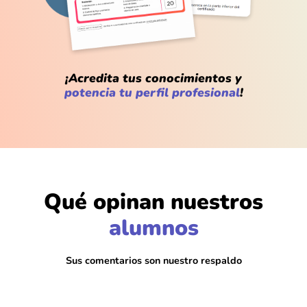
¡Acredita tus conocimientos y
potencia tu perfil profesional
!
Qué opinan nuestros
@Carlos_Ruiz
alumnos
El ritmo es perfecto, no se sienten esos
bloques eternos de teoría
Sus comentarios son nuestro respaldo