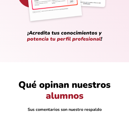
¡Acredita tus conocimientos y
potencia tu perfil profesional
!
Qué opinan nuestros
@Diego_Martínez
alumnos
Explican sin vueltas, directo al grano. Me
gustó el ritmo que manejan
Sus comentarios son nuestro respaldo