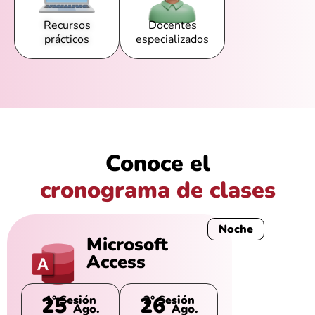
Recursos
Docentes
prácticos
especializados
Conoce el
cronograma de clases
Noche
Microsoft
Access
25
26
1° Sesión
2° Sesión
Ago.
Ago.