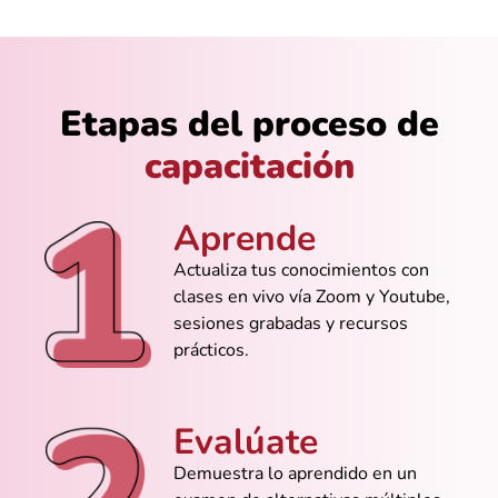
@Iván_Reyes
Ahora sí entiendo cómo hacer relaciones
sin romper la base de datos
Etapas del proceso de
capacitación
@Diego_Martínez
Explican sin vueltas, directo al grano. Me
Aprende
gustó el ritmo que manejan
Actualiza tus conocimientos con
clases en vivo vía Zoom y Youtube,
sesiones grabadas y recursos
prácticos.
@María_Jiménez
Me ayudó a crear mi primera base de
datos para mi pequeño negocio
Evalúate
Demuestra lo aprendido en un