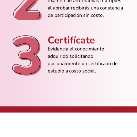
examen de alternativas múltiples,
al aprobar recibirás una constancia
@Emily_Torres
de participación sin costo.
No sabía ni abrir Access y ya estoy
creando consultas como si nada
Certifícate
Evidencia el conocimiento
@Sebas_Rocha
adquirido solicitando
Nunca pensé que un curso gratuito me
opcionalmente un certificado de
iba a servir tanto
estudio a costo social.
@Iván_Reyes
Ahora sí entiendo cómo hacer relaciones
sin romper la base de datos