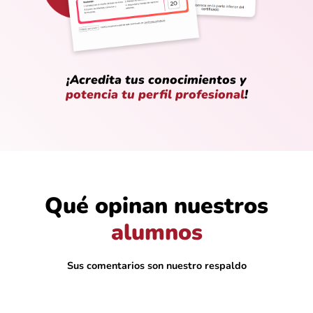
¡Acredita tus conocimientos y
potencia tu perfil profesional
!
Qué opinan nuestros
@Diego_Martínez
alumnos
Explican sin vueltas, directo al grano. Me
gustó el ritmo que manejan
Sus comentarios son nuestro respaldo