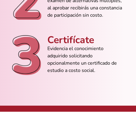
examen de alternativas múltiples,
@Emily_Torres
al aprobar recibirás una constancia
de participación sin costo.
No sabía ni abrir Access y ya estoy
creando consultas como si nada
Certifícate
Evidencia el conocimiento
@Sebas_Rocha
adquirido solicitando
Nunca pensé que un curso gratuito me
opcionalmente un certificado de
iba a servir tanto
estudio a costo social.
@Iván_Reyes
Ahora sí entiendo cómo hacer relaciones
sin romper la base de datos