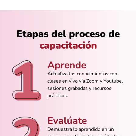
@Iván_Reyes
Ahora sí entiendo cómo hacer relaciones
sin romper la base de datos
Etapas del proceso de
capacitación
@Diego_Martínez
Explican sin vueltas, directo al grano. Me
Aprende
gustó el ritmo que manejan
Actualiza tus conocimientos con
clases en vivo vía Zoom y Youtube,
sesiones grabadas y recursos
prácticos.
@María_Jiménez
Me ayudó a crear mi primera base de
datos para mi pequeño negocio
Evalúate
Demuestra lo aprendido en un