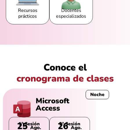
Recursos
Docentes
prácticos
especializados
Conoce el
cronograma de clases
Noche
Microsoft
Access
25
26
1° Sesión
2° Sesión
Ago.
Ago.