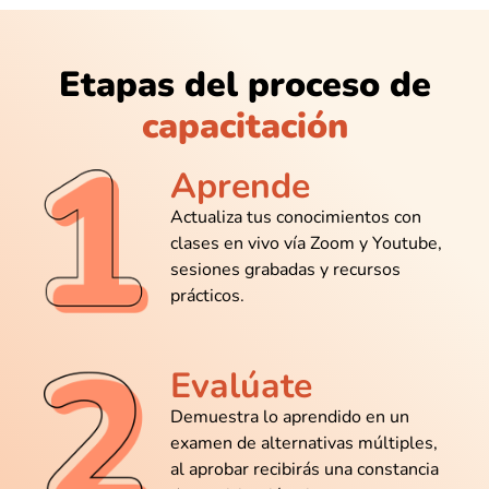
Se agradece un profesor que no habla
en chino técnico. Todo aterrizado y claro
Etapas del proceso de
capacitación
@Fernando_Ordoñez
Aprende
Me gustó que no solo enseñan lo básico,
sino tips que uno no aprende solo.
Actualiza tus conocimientos con
clases en vivo vía Zoom y Youtube,
sesiones grabadas y recursos
prácticos.
@Katherine_Santillán
Ya con la constancia gratuita quedas
Evalúate
bien parado en cualquier chamba
Demuestra lo aprendido en un
examen de alternativas múltiples,
al aprobar recibirás una constancia
@Luis_Quintero