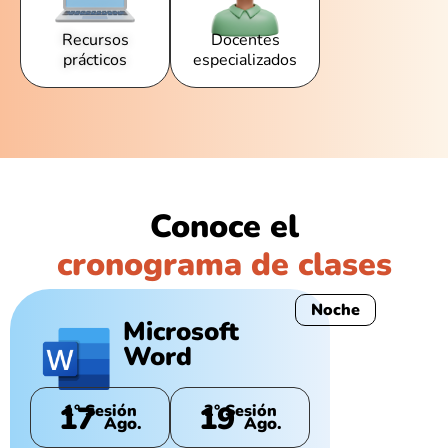
Recursos
Docentes
prácticos
especializados
Conoce el
cronograma de clases
Noche
Microsoft
Word
17
19
1° Sesión
2° Sesión
Ago.
Ago.