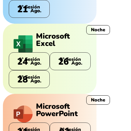
21
3° Sesión
Ago.
Noche
Microsoft
Excel
24
26
1° Sesión
2° Sesión
Ago.
Ago.
28
3° Sesión
Ago.
Noche
Microsoft
PowerPoint
1° Sesión
2° Sesión