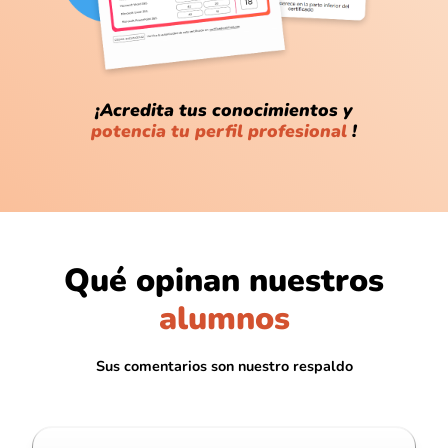
¡Acredita tus conocimientos y
potencia tu perfil profesional
!
Qué opinan nuestros
@Fernando_Ordoñez
alumnos
Me gustó que no solo enseñan lo básico,
sino tips que uno no aprende solo.
Sus comentarios son nuestro respaldo
@Katherine_Santillán