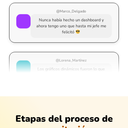
@Marco_Delgado
Nunca había hecho un dashboard y
ahora tengo uno que hasta mi jefe me
felicitó
@Lorena_Martínez
Los gráficos dinámicos fueron lo que
más me voló la cabeza. ¡Muy útil!
@Daniela_Salazar
Lo vi con cero expectativas y terminé
enganchado. Gran profe
Etapas del proceso de