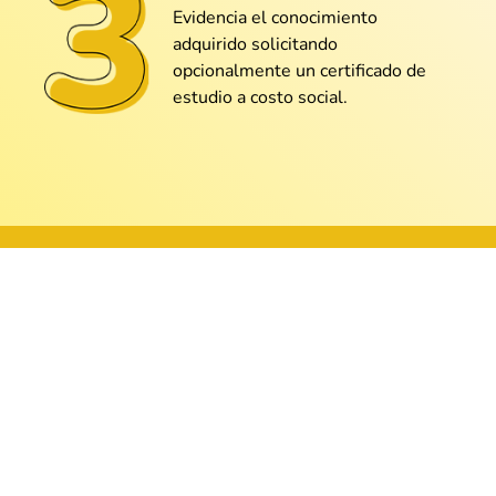
Evidencia el conocimiento
adquirido solicitando
opcionalmente un certificado de
@Lorena_Martínez
estudio a costo social.
Los gráficos dinámicos fueron lo que
más me voló la cabeza. ¡Muy útil!
@Daniela_Salazar
Lo vi con cero expectativas y terminé
enganchado. Gran profe