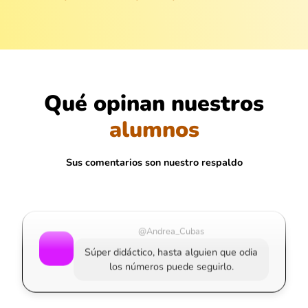
Qué opinan nuestros
@Jimena_Ortega
alumnos
Gratis y encima con buena enseñanza...
no se ve todos los días.
Sus comentarios son nuestro respaldo
@Andrea_Cubas
Súper didáctico, hasta alguien que odia
los números puede seguirlo.