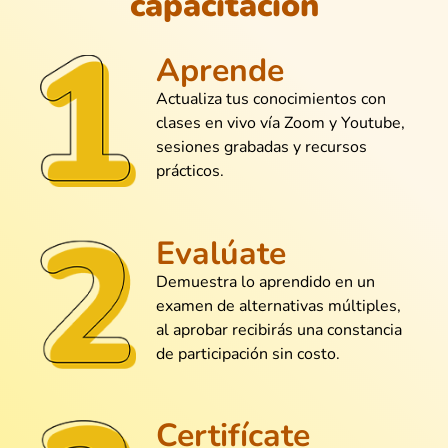
capacitación
@Jimena_Ortega
Aprende
Gratis y encima con buena enseñanza...
no se ve todos los días.
Actualiza tus conocimientos con
clases en vivo vía Zoom y Youtube,
sesiones grabadas y recursos
prácticos.
@Andrea_Cubas
Súper didáctico, hasta alguien que odia
Evalúate
los números puede seguirlo.
Demuestra lo aprendido en un
examen de alternativas múltiples,
al aprobar recibirás una constancia
@Marco_Delgado
de participación sin costo.
Nunca había hecho un dashboard y
ahora tengo uno que hasta mi jefe me
felicitó
Certifícate