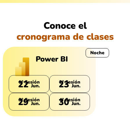
Conoce el
cronograma de clases
Noche
Power BI
22
23
1° Sesión
2° Sesión
Jun.
Jun.
29
30
3° Sesión
4° Sesión
Jun.
Jun.