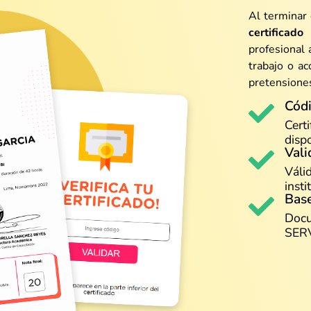
Al terminar 
certificad
profesional 
trabajo o a
pretensiones
Códi
Certi
disp
Vali
Váli
insti
Base
Docu
SER