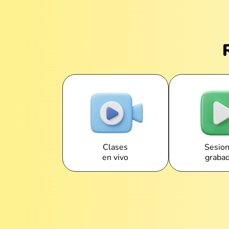
Clases
Sesio
en vivo
graba