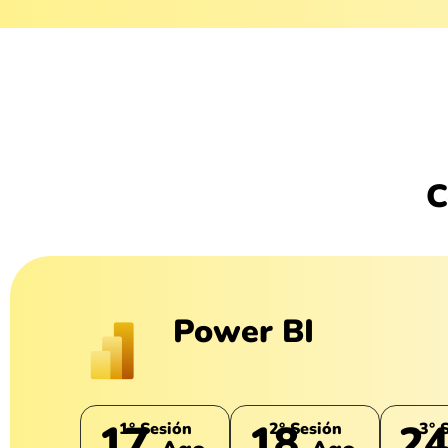
C
Power BI
17
18
2
1° Sesión
2° Sesión
3° 