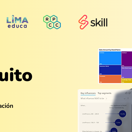
uito
ación