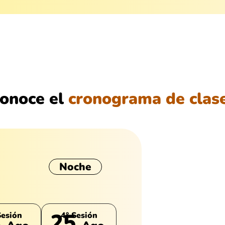
onoce el
cronograma de clas
Noche
4
25
Sesión
4° Sesión