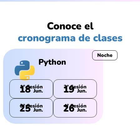
Conoce el
cronograma de clases
Noche
Python
18
19
1° Sesión
2° Sesión
Jun.
Jun.
25
26
3° Sesión
4° Sesión
Jun.
Jun.