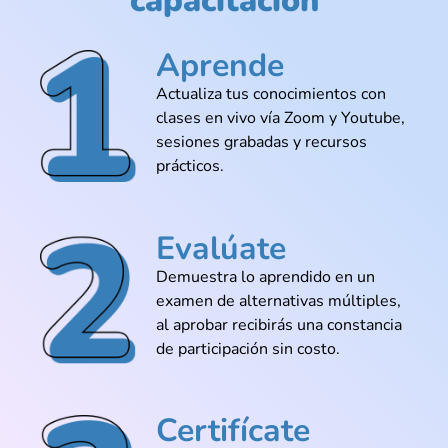
capacitación
Aprende
@Gabriel_Espinoza
Actualiza tus conocimientos con
No sabía si Python era para mí, pero la
clases en vivo vía Zoom y Youtube,
clase lo hizo ver todo más lógico
sesiones grabadas y recursos
prácticos.
@Andrea_Bravo
Evalúate
El profe tiene una forma muy relajada de
Demuestra lo aprendido en un
explicar algo que suele sonar
complicado. Eso engancha
examen de alternativas múltiples,
al aprobar recibirás una constancia
de participación sin costo.
@Lorena_Infante
Certifícate
Después de probar la clase gratuita, me