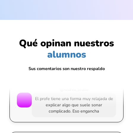
@Gabriel_Espinoza
Qué opinan nuestros
No sabía si Python era para mí, pero la
alumnos
clase lo hizo ver todo más lógico
Sus comentarios son nuestro respaldo
@Andrea_Bravo
El profe tiene una forma muy relajada de
explicar algo que suele sonar
complicado. Eso engancha