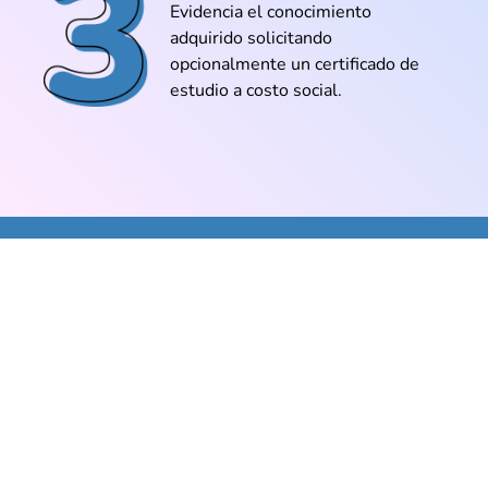
animé a certificarme. Vale cada sol
Evidencia el conocimiento
invertido
adquirido solicitando
opcionalmente un certificado de
estudio a costo social.
@Gustavo_Mendoza
Lo vi con mi hermano que estudia
ingeniería y hasta él dijo que estaba bien
explicado
@Isidora_Cruz
Pude crear un programa simple para
organizar mis gastos. Eso solo con lo
que aprendí en la clase gratis