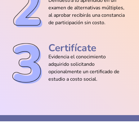
Demuestra lo aprendido en un
examen de alternativas múltiples,
al aprobar recibirás una constancia
@Ana_Gómez
de participación sin costo.
Instalar y cargar paquetes en RStudio
fue más sencillo de lo que imaginaba
Certifícate
Evidencia el conocimiento
@Adriana_Mejía
adquirido solicitando
La simulación con rnorm me puso a jugar
opcionalmente un certificado de
con distribuciones y al fin entendí el
estudio a costo social.
concepto de probabilidad
@Gabriel_Prieto
Aprendí a limpiar NA en dos líneas y
nunca más sufrí con filas vacías