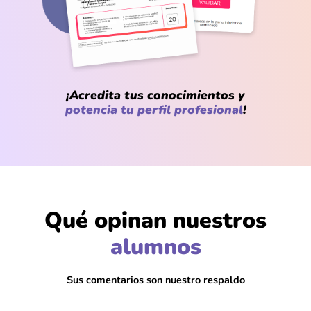
¡Acredita tus conocimientos y
potencia tu perfil profesional
!
Qué opinan nuestros
@Mariana_Castro
Me sorprendió lo fácil que resultó limpiar
alumnos
datos en R sin mil pasos extra
Sus comentarios son nuestro respaldo