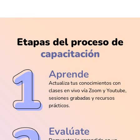
@Gabriel_Prieto
Aprendí a limpiar NA en dos líneas y
nunca más sufrí con filas vacías
Etapas del proceso de
capacitación
@Mariana_Castro
Me sorprendió lo fácil que resultó limpiar
Aprende
datos en R sin mil pasos extra
Actualiza tus conocimientos con
clases en vivo vía Zoom y Youtube,
sesiones grabadas y recursos
prácticos.
@Javier_Padilla
Aprendí a usar ggplot2 sin pelearme con
el código; mis visuales ahora lucen pro
Evalúate