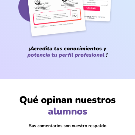
¡Acredita tus conocimientos y
potencia tu perfil profesional
!
Qué opinan nuestros
@Luciano_Morales
alumnos
Me gustó que fuera directo, con muchos
ejemplos de lo que uno sí ve en la vida
real
Sus comentarios son nuestro respaldo