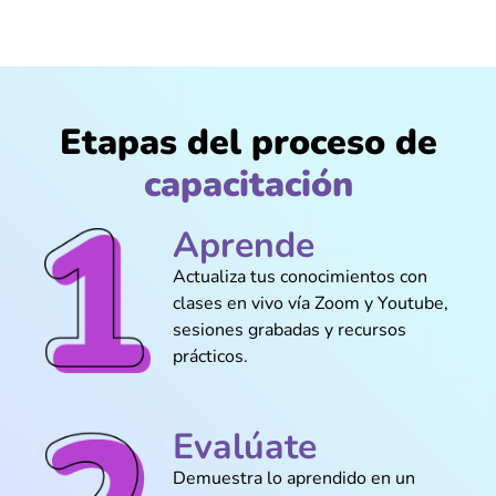
@Leticia_Barrios
Me ayudó a entender qué hace cada
Etapas del proceso de
componente antes de ensamblar la PC
capacitación
Aprende
@Luciano_Morales
Actualiza tus conocimientos con
Me gustó que fuera directo, con muchos
clases en vivo vía Zoom y Youtube,
ejemplos de lo que uno sí ve en la vida
sesiones grabadas y recursos
real
prácticos.
Evalúate
@Gustavo_Linares
Demuestra lo aprendido en un
Nunca pensé que iba a poder armar una