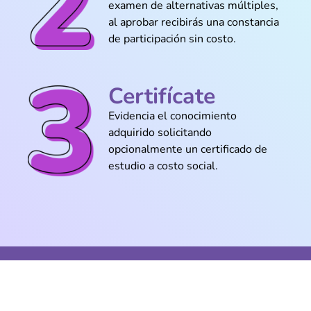
PC desde cero y ahora ya lo hago sin
examen de alternativas múltiples,
ayuda
al aprobar recibirás una constancia
de participación sin costo.
Certifícate
@Matías_Roldán
Ahora entiendo la diferencia entre
Evidencia el conocimiento
software libre y privativo sin enredarme
adquirido solicitando
opcionalmente un certificado de
estudio a costo social.
@Ivana_Espinoza
Lo de los puntos de restauración y
servicios me salvó en mi trabajo
@Leticia_Barrios